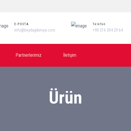
E-POSTA
Telefon
info@beydagikimya.com
+90 216 304 29 64
Partnerlerimiz
İletişim
Ürün