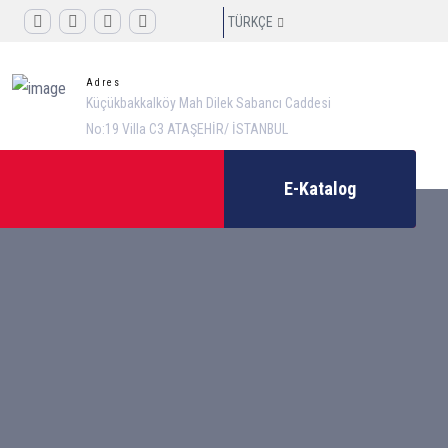
TÜRKÇE
Adres
Küçükbakkalköy Mah Dilek Sabancı Caddesi
No:19 Villa C3 ATAŞEHİR/ İSTANBUL
E-Katalog