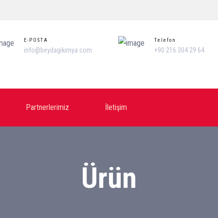
E-POSTA
Telefon
info@beydagikimya.com
+90 216 304 29 64
Partnerlerimiz
İletişim
Ürün