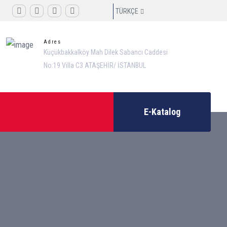
TÜRKÇE
Adres
Küçükbakkalköy Mah Dilek Sabancı Caddesi
No:19 Villa C3 ATAŞEHİR/ İSTANBUL
E-Katalog